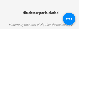
Bicicletear por la ciudad
Pedino ayuda con el alquiler de bicicletas y
conocé todo Chacras de Coria de la mejor
manera, por nuestra ciclovía.
Cabalgatas
Pedinos ayuda organizando un día de
cabalgata.
COMENTARIOS