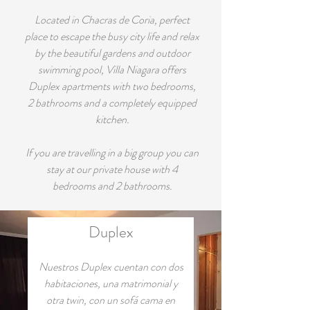
Located in Chacras de Coria, perfect
place to escape the busy city life and relax
by the beautiful gardens and outdoor
swimming pool, Villa Niagara offers
Duplex apartments with two bedrooms,
2 bathrooms and a completely equipped
kitchen.
If you are travelling in a big group you can
stay at our private house with 4
bedrooms and 2 bathrooms.
Duplex
Nuestros Duplex cuentan con dos
habitaciones, una matrimonial y
otra twin, con un sofá cama en