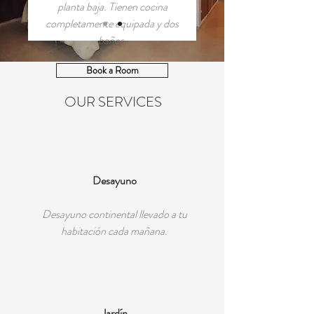
planta baja. Tienen cocina
completamente equipada y dos
baños.
Book a Room
OUR SERVICES
Desayuno
Desayuno continental llevado a tu
habitación cada mañana.
Jardín