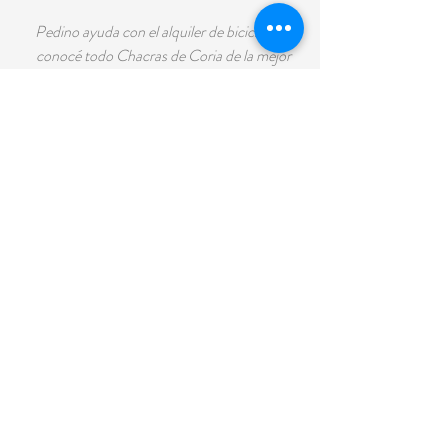
Pedino ayuda con el alquiler de bicicletas y
conocé todo Chacras de Coria de la mejor
manera, por nuestra ciclovía.
Cabalgatas
Pedinos ayuda organizando un día de
cabalgata.
COMENTARIOS
“Hermoso lugar para disfrutar en