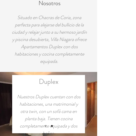
Nosotros
Situado en Chacras de Coria, zona
perfecta para alejarse del bullicio de la
ciudad y relajar junto a su hermoso jardín
y piscina desubierta, Villa Niagara ofrece
Apartamentos Duplex con dos
habitaciones y cocina completamente
equipada.
Duplex
Nuestros Duplex cuentan con dos
habitaciones, una matrimonial y
otra twin, con un sofá cama en
planta baja. Tienen cocina
completamente equipada y dos
baños.